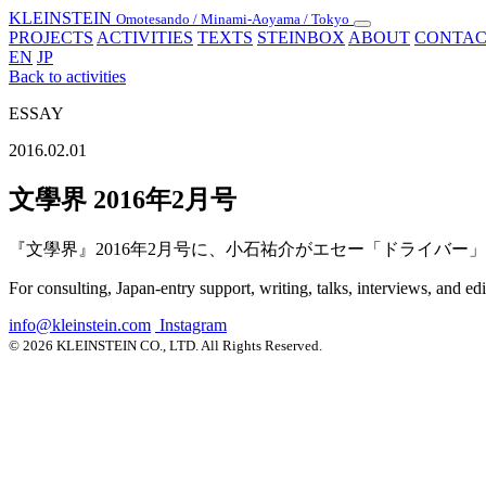
KLEINSTEIN
Omotesando / Minami-Aoyama / Tokyo
Toggle
PROJECTS
ACTIVITIES
TEXTS
STEINBOX
ABOUT
CONTAC
navigation
EN
JP
Back to activities
ESSAY
2016.02.01
文學界 2016年2月号
『文學界』2016年2月号に、小石祐介がエセー「ドライバー」 A SC
For consulting, Japan-entry support, writing, talks, interviews, and ed
info@kleinstein.com
Instagram
© 2026 KLEINSTEIN CO., LTD. All Rights Reserved.