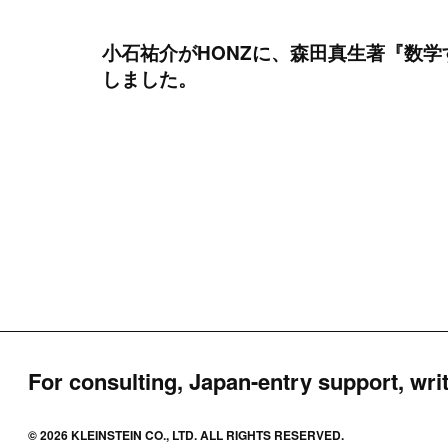
小石祐介がHONZに、森田真生著『数
しました。
For consulting, Japan-entry support, writ
© 2026 KLEINSTEIN CO., LTD. ALL RIGHTS RESERVED.