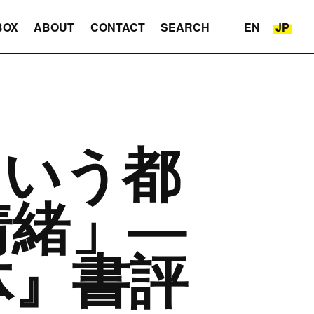
BOX
ABOUT
CONTACT
SEARCH
EN
JP
という都
情緒」—
体』書評