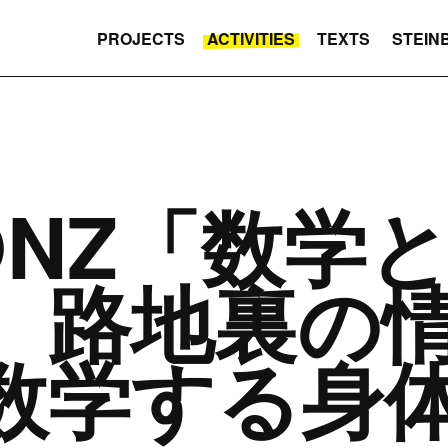
PROJECTS
ACTIVITIES
TEXTS
STEIN
ONZ「数学
、路地裏の
数学する身