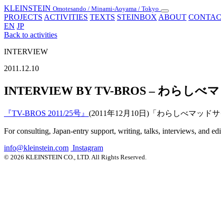
KLEINSTEIN
Omotesando / Minami-Aoyama / Tokyo
Toggle
PROJECTS
ACTIVITIES
TEXTS
STEINBOX
ABOUT
CONTAC
navigation
EN
JP
Back to activities
INTERVIEW
2011.12.10
INTERVIEW BY TV-BROS – わ
『TV-BROS 2011/25号』
(2011年12月10日)「わらしべ
For consulting, Japan-entry support, writing, talks, interviews, and ed
info@kleinstein.com
Instagram
© 2026 KLEINSTEIN CO., LTD. All Rights Reserved.