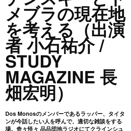
メブラの現在地
を考える（出演
者 小石祐介 /
STUDY
MAGAZINE 長
畑宏明）
Dos Monosのメンバーであるラッパー、タイタ
ンが今話したい人を呼んで、適切な雑談をする
場。奇々怪々 品品団地ラジオにてクラインシュ