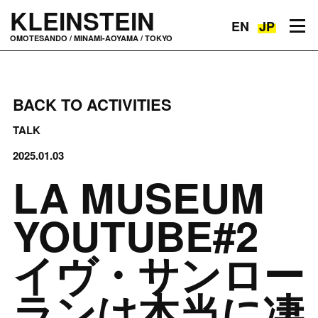
KLEINSTEIN
EN
JP
Toggle navigation
OMOTESANDO / MINAMI-AOYAMA / TOKYO
BACK TO ACTIVITIES
TALK
2025.01.03
LA MUSEUM
YOUTUBE#2
イヴ・サンロー
ランは本当に凄