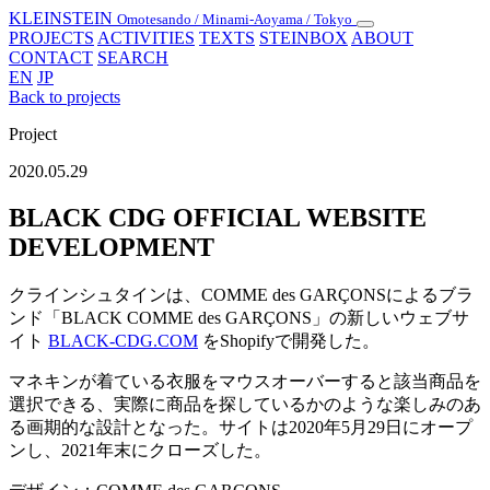
KLEINSTEIN
Omotesando / Minami-Aoyama / Tokyo
Toggle
PROJECTS
ACTIVITIES
TEXTS
STEINBOX
ABOUT
navigation
CONTACT
SEARCH
EN
JP
Back to projects
Project
2020.05.29
BLACK CDG OFFICIAL WEBSITE
DEVELOPMENT
クラインシュタインは、COMME des GARÇONSによるブラ
ンド「BLACK COMME des GARÇONS」の新しいウェブサ
イト
BLACK-CDG.COM
をShopifyで開発した。
マネキンが着ている衣服をマウスオーバーすると該当商品を
選択できる、実際に商品を探しているかのような楽しみのあ
る画期的な設計となった。サイトは2020年5月29日にオープ
ンし、2021年末にクローズした。