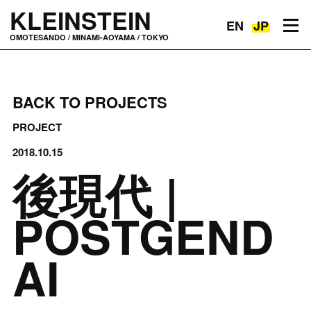
KLEINSTEIN
EN
JP
Toggle navigation
OMOTESANDO / MINAMI-AOYAMA / TOKYO
BACK TO PROJECTS
PROJECT
2018.10.15
後現代 |
POSTGEND
AI