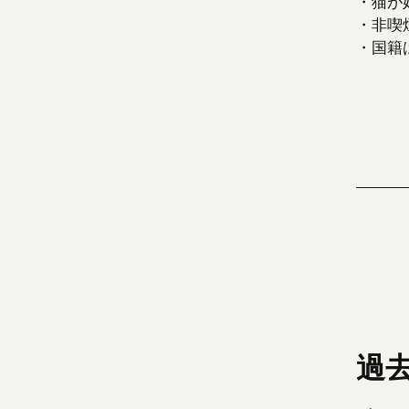
・猫が
・非喫
・国籍
過