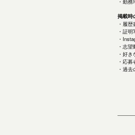
・勤務
掲載時
・履歴
・証明
・Ins
・志望
・好き
・応募
・過去