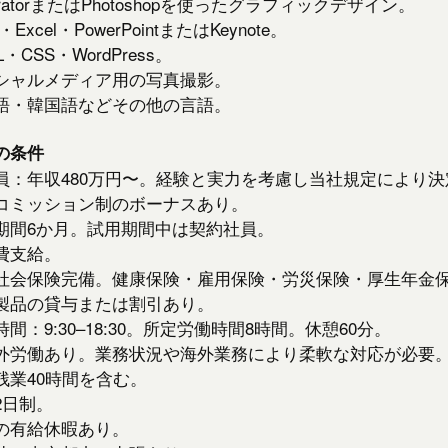
ustratorまたはPhotoshopを使ったグラフィックデザイン。
・Excel・PowerPointまたはKeynote。
・CSS・WordPress。
シャルメディア用の写真撮影。
語・韓国語などその他の言語。
の条件
員：年収480万円〜。経験と実力を考慮し当社規定により決
コミッション制のボーナスあり。
期間6か月。試用期間中は契約社員。
費支給。
社会保険完備。健康保険・雇用保険・労災保険・厚生年金
製品の貸与または割引あり。
間：9:30–18:30。所定労働時間8時間。休憩60分。
外労働あり。業務状況や海外業務により柔軟な対応が必要
残業40時間を含む。
2日制。
の有給休暇あり。