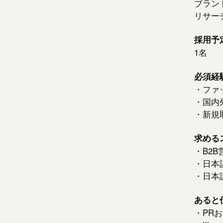
ブラン
リサー
採用予
1名
必須経
・ファ
・国内
・新規
求める
・B2
・日本
・日本
あると
・PR