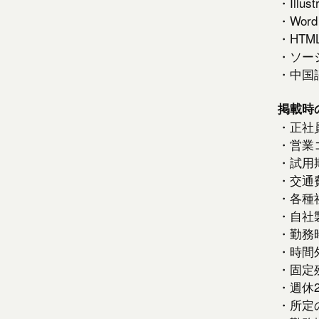
・Ill
・Word
・HTML
・ソー
・中国
掲載時
・正社
・営業
・試用
・交通
・各種
・自社
・勤務時
・時間
・固定
・週休
・所定