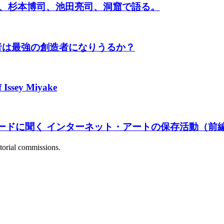
ンス、杉本博司、池田亮司、洞窟で語る。
者は最強の創造者になりうるか？
f Issey Miyake
シードに聞く インターネット・アートの保存活動（前
itorial commissions.