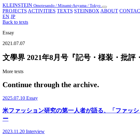
KLEINSTEIN
Omotesando / Minami-Aoyama / Tokyo
Toggle
PROJECTS
ACTIVITIES
TEXTS
STEINBOX
ABOUT
CONTAC
navigation
EN
JP
Back to texts
Essay
2021.07.07
文學界 2021年8月号『記号・様装・批
More texts
Continue through the archive.
2025.07.10
Essay
米ファッション研究の第一人者が語る、「ファッシ
ー
2023.11.20
Interview