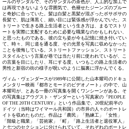
ールのサンダルで、そのサンダルの茶色が、人工的な加工で
は再現できないような雰囲気で、色褪せたジーンズのブルー
と奇妙に合っていた。髪は白髪と黒髪が混ざったボサボサの
長髪で、肌は薄黒く、細い目には緊張感が浮かんでいた。ス
トリートで生きる路上生活者という生き方は、まるでストリ
ートを実際に支配するために必要な職業なのかもしれない、
と思ったものである。彼の立ち姿が今も記憶に焼き付いてい
て、時々、同じ道を通る度、その光景を写真に収めなかった
ことを後悔している。ストリートファッション、ストリート
スタイルという言葉が巷では当たり前に使われているが、こ
の言葉を目にしたり、耳にする度、いつもこの路上生活者の
男性と新宿の街の様子が呪いのように脳裏に浮かんでくる。
ヴィム・ヴェンダースが1989年に公開した山本耀司のドキュ
メンタリー映画『都市とモードのビデオノート』の中で、山
本耀司が、とある一冊の写真集を開くワンシーンがある。そ
の写真集はアウグスト・ザンダーという写真家の『PEOPLE
OF THE 20TH CENTURY』という作品集で、20世紀前半の
ドイツ（当時はワイマール共和国）の市井の人々のポートレ
イトを収めたものだ。作品は「農民」「熟練工」「女性」
「階級と職業」「芸術家」「町」「路上生活者と退役軍人」
と七つのセクションに分けられていて、それぞれのポートレ