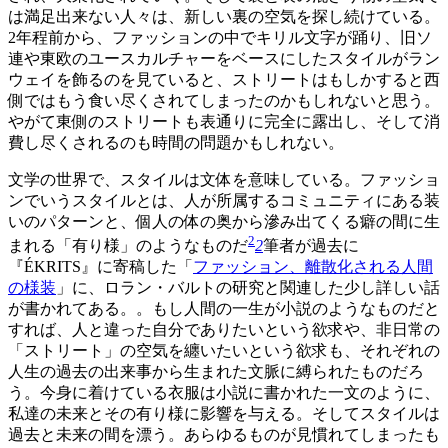
は満足出来ない人々は、新しい裏の空気を探し続けている。
2年程前から、ファッションの中でキリル文字が踊り、旧ソ
連や東欧のユースカルチャーをベースにしたスタイルがラン
ウェイを飾るのを見ていると、ストリートはもしかすると西
側ではもう食い尽くされてしまったのかもしれないと思う。
やがて東側のストリートも表通りに完全に露出し、そして消
費し尽くされるのも時間の問題かもしれない。
文学の世界で、スタイルは文体を意味している。ファッショ
ンでいうスタイルとは、人が所属するコミュニティにある装
いのパターンと、個人の体の奥から滲み出てくる癖の間に生
2
まれる「有り様」のようなものだ
2
筆者が過去に
『ÉKRITS』に寄稿した「
ファッション、離散化される人間
の様装
」に、ロラン・バルトの研究と関連した少し詳しい話
が書かれてある。
。もし人間の一生が小説のようなものだと
すれば、人と違った自分でありたいという欲求や、非日常の
「ストリート」の空気を纏いたいという欲求も、それぞれの
人生の過去の出来事から生まれた文脈に縛られたものだろ
う。今身に着けている衣服は小説に書かれた一文のように、
私達の未来とその有り様に影響を与える。そしてスタイルは
過去と未来の間を漂う。あらゆるものが見慣れてしまったも