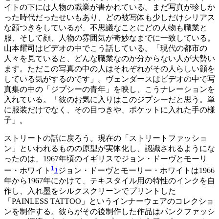
イトの下には人物の職業が書かれている。まだ写真が珍しか
った時代だったせいもあり、どの被写体も少しだけシリアス
な顔つきをしているが、不思議なことにどの人物も職業と
服、そして顔、人物の雰囲気が奇妙なまでに一致している。
山本耀司はビデオの中でこう話している。「現代の都市の
人々を見ていると、どんな職業なのか分からない人が大勢い
ます。ただこの写真の中の人はそれぞれがその人らしい顔を
している気がするのです」。ヴェンダースはビデオの中で写
真集の中の「ジプシーの青年」を映し、こうナレーションを
入れている。「彼のお気に入りはこのジプシーだと思う。単
に服装だけでなく、その目つきや、ポケットに入れた手の様
子」。
ストリートの話に戻ろう。現在の「ストリートファッショ
ン」といわれるものの原型が実体化し、認識されるようにな
ったのは、1967年頃のイギリスでジョン・ドーヴとモーリ
1
ー・ホワイト
1
ジョン・ドーヴとモーリー・ホワイトは1966
年から1967年にかけて、テキスタイル用の特性のインクを自
作し、入れ墨をシルクスクリーンでプリントした
「PAINLESS TATTOO」というインナーウェアのコレクショ
ンを制作する。彼らがその後制作した作品はパンクファッシ