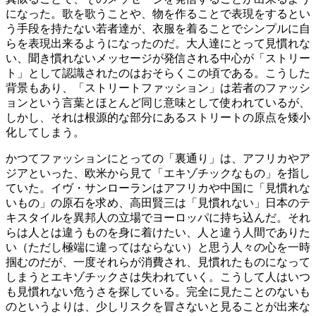
になった。歌を歌うことや、物を作ることで表現をするとい
う手段を持たない若者達が、衣服を着ることでシンプルに自
らを表現出来るようになったのだ。大人達にとって見慣れな
い、聞き慣れないメッセージが発信される中心が「ストリー
ト」として認識されたのはおそらくこの頃である。こうした
背景もあり、「ストリートファッション」は若者のファッシ
ョンという言葉とほとんど同じ意味として使われているが、
しかし、それは根源的な部分にあるストリートの原点を矮小
化してしまう。
かつてファッションにとっての「裏通り」は、アフリカやア
ジアといった、欧米から見て「エキゾチックなもの」を指し
ていた。イヴ・サンローランはアフリカや中国に「見慣れな
いもの」の原石を求め、高田賢三は「見慣れない」日本のテ
キスタイルを異邦人の立場でヨーロッパに持ち込んだ。それ
らは人とは違うものを身に着けたい、人と違う人間でありた
い（ただし極端に違ってはならない）と思う人々の心を一時
掴むのだが、一度それらが消費され、見慣れたものになって
しまうとエキゾチックさは失われていく。こうして人はいつ
も見慣れない危うさを探している。完全に見たことのないも
のというよりは、少しリスクを冒さないと見ることが出来な