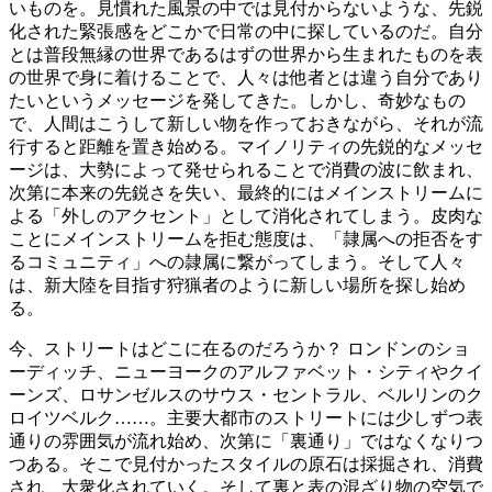
いものを。見慣れた風景の中では見付からないような、先鋭
化された緊張感をどこかで日常の中に探しているのだ。自分
とは普段無縁の世界であるはずの世界から生まれたものを表
の世界で身に着けることで、人々は他者とは違う自分であり
たいというメッセージを発してきた。しかし、奇妙なもの
で、人間はこうして新しい物を作っておきながら、それが流
行すると距離を置き始める。マイノリティの先鋭的なメッセ
ージは、大勢によって発せられることで消費の波に飲まれ、
次第に本来の先鋭さを失い、最終的にはメインストリームに
よる「外しのアクセント」として消化されてしまう。皮肉な
ことにメインストリームを拒む態度は、「隷属への拒否をす
るコミュニティ」への隷属に繋がってしまう。そして人々
は、新大陸を目指す狩猟者のように新しい場所を探し始め
る。
今、ストリートはどこに在るのだろうか？ ロンドンのショ
ーディッチ、ニューヨークのアルファベット・シティやクイ
ーンズ、ロサンゼルスのサウス・セントラル、ベルリンのク
ロイツベルク……。主要大都市のストリートには少しずつ表
通りの雰囲気が流れ始め、次第に「裏通り」ではなくなりつ
つある。そこで見付かったスタイルの原石は採掘され、消費
され、大衆化されていく。そして裏と表の混ざり物の空気で