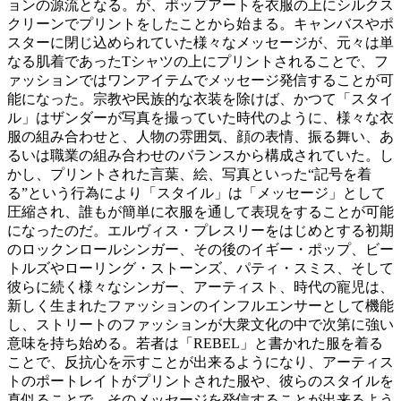
ョンの源流となる。
が、ポップアートを衣服の上にシルクス
クリーンでプリントをしたことから始まる。キャンバスやポ
スターに閉じ込められていた様々なメッセージが、元々は単
なる肌着であったTシャツの上にプリントされることで、フ
ァッションではワンアイテムでメッセージ発信することが可
能になった。宗教や民族的な衣装を除けば、かつて「スタイ
ル」はザンダーが写真を撮っていた時代のように、様々な衣
服の組み合わせと、人物の雰囲気、顔の表情、振る舞い、あ
るいは職業の組み合わせのバランスから構成されていた。し
かし、プリントされた言葉、絵、写真といった“記号を着
る”という行為により「スタイル」は「メッセージ」として
圧縮され、誰もが簡単に衣服を通して表現をすることが可能
になったのだ。エルヴィス・プレスリーをはじめとする初期
のロックンロールシンガー、その後のイギー・ポップ、ビー
トルズやローリング・ストーンズ、パティ・スミス、そして
彼らに続く様々なシンガー、アーティスト、時代の寵児は、
新しく生まれたファッションのインフルエンサーとして機能
し、ストリートのファッションが大衆文化の中で次第に強い
意味を持ち始める。若者は「REBEL」と書かれた服を着る
ことで、反抗心を示すことが出来るようになり、アーティス
トのポートレイトがプリントされた服や、彼らのスタイルを
真似ることで、そのメッセージを発信することが出来るよう