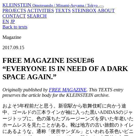
KLEINSTEIN
Omotesando / Minami-Aoyama / Tokyo
Toggle
PROJECTS
ACTIVITIES
TEXTS
STEINBOX
ABOUT
navigation
CONTACT
SEARCH
EN
JP
Back to texts
Magazine
2017.09.15
FREE MAGAZINE ISSUE#6
“EVERYONE IS IN NEED OF A DARK
SPACE AGAIN.”
Originally published by
FREE MAGAZINE
. This TEXTS entry
preserves the article body for the KLEINSTEIN archive.
およそ5年程前だと思う。新宿駅から歌舞伎町に向かう途
中、ゴールドの三本ラインが袖に入った黒いADIDASのジャ
ージトップに、色の落ちたブルージーンズを穿いた年老いた
ホームレスを見たことがある。靴は地方の古い旅館のトイレ
にあるような、通称「便所サンダル」といわれる茶色いビニ