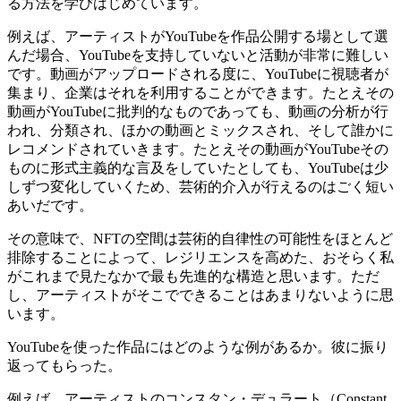
る方法を学びはじめています。
例えば、アーティストがYouTubeを作品公開する場として選
んだ場合、YouTubeを支持していないと活動が非常に難しい
です。動画がアップロードされる度に、YouTubeに視聴者が
集まり、企業はそれを利用することができます。たとえその
動画がYouTubeに批判的なものであっても、動画の分析が行
われ、分類され、ほかの動画とミックスされ、そして誰かに
レコメンドされていきます。たとえその動画がYouTubeその
ものに形式主義的な言及をしていたとしても、YouTubeは少
しずつ変化していくため、芸術的介入が行えるのはごく短い
あいだです。
その意味で、NFTの空間は芸術的自律性の可能性をほとんど
排除することによって、レジリエンスを高めた、おそらく私
がこれまで見たなかで最も先進的な構造と思います。ただ
し、アーティストがそこでできることはあまりないように思
います。
YouTubeを使った作品にはどのような例があるか。彼に振り
返ってもらった。
例えば、アーティストのコンスタン・デュラート（Constant