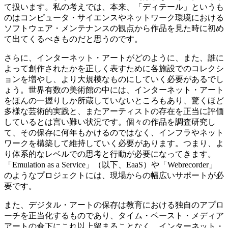
て扱います。私の考えでは、本来、「ディテール」というも
のはコンピュータ・サイエンスやネットワーク環境における
ソフトウェア・メンテナンスの観点から作品を見た時に初め
て出てくるべきものだと思うのです。
さらに、インターネット・アートがどのように、また、誰に
よって創作されたかを正しく表すために各施設でのコレクシ
ョンを増やし、より大規模なものにしていく必要があるでし
ょう。世界有数の美術館の中には、インターネット・アート
をほんの一握りしか所蔵していないところもあり、驚くほど
多様な芸術的実践と、またアーティストの存在を正当に評価
しているとは言い難い状況です。個々の作品を調査研究し
て、その保存に何年もかけるのではなく、インフラやネット
ワークを構築して維持していく必要があります。つまり、よ
り体系的なレベルでの思考と行動が必要になってきます。
「Emulation as a Service」（以下、EaaS）や「Webrecorder」
のようなプロジェクトには、現場からの幅広いサポートが必
要です。
また、デジタル・アートの保存は教育における独自のアプロ
ーチを正当化するものであり、タイム・ベースト・メディア
アートの傘下にこれ以上留まることなく、インターネット・