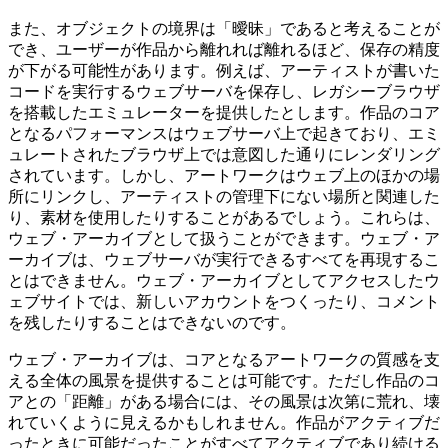
また、オブジェクトの境界は「曖昧」であると考えることが
でき、ユーザーが作品から離れれば離れるほど、保存の精度
が下がる可能性があります。例えば、アーティストが書いた
コードを実行するウェブサーバを保存し、レガシーブラウザ
を搭載したエミュレーターを提供したとします。作品のコア
となるパフォーマンスはウェブサーバ上で起きており、エミ
ュレートされたブラウザ上では意図した通りにレンダリング
されています。しかし、アートワークはウェブ上のほかの場
所にリンクし、アーティストの管理下にない場所と関連した
り、素材を使用したりすることがあるでしょう。これらは、
ウェブ・アーカイブとして扱うことができます。ウェブ・ア
ーカイブは、ウェブサーバが実行できるすべてを再現するこ
とはできません。ウェブ・アーカイブとしてアクセスしたウ
ェブサイトでは、新しいアカウントをつくったり、コメント
を残したりすることはできないのです。
ウェブ・アーカイブは、コアとなるアートワークの質感を支
える全体の風景を提供することは可能です。ただし作品のコ
アとの「距離」がある場合には、その風景は次第に荒れ、壊
れていくように見えるかもしれません。作品がアクティブだ
ったときに可能だったことがすべてアクティブであり続ける