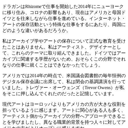
ドラガンはRhizomeで仕事を開始した2014年にニューヨーク
に移り住み、コロナの影響もあり、現在はアメリカと母国ド
イツとを往来しながら仕事を進めている。インターネット・
アートの保存活動という特殊な仕事をするにあたり、両国に
どのような違いがあるだろうか。
私はアーカイブ学やアートの保存について正式な教育を受け
たことはありません。私はアーティスト、デザイナーとし
て、これらのテーマに取り組んできました。ドイツではアー
カイブに関連する学歴がないため、おそらくこの分野でそれ
なりの仕事に就くことはできなかったでしょう。
アメリカでは2014年の時点で、米国議会図書館の毎年恒例の
デジタル保存会議に出席して、私は閉会の基調講演を行って
いました。トレヴァー・オーウェンズ（Trevor Owens）が私
をそこに押し込んでくれたのだったと記憶しています。
現代アートはヨーロッパよりもアメリカの方が大きな役割を
担っているように感じます。アートに関心がある人も多く、
アーティスト側からアーカイブの分野へアプローチできるこ
とを学びましたし、異なる職業的背景を持つ人々に対してア