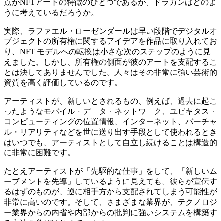
点がNFTアートの特徴のひとつであるが、ドラガンはどのよ
うに考えているだろうか。
実際、ラファエル・ローゼンダールは早い段階でデジタルオ
ブジェクトの所有権に関するアイデアを作品に取り入れてお
り、NFT モデルへの転換は小さな次のステップのように見
えました。しかし、所有権の側面が彼のアートを支配するこ
とは決してありませんでした。人々はその非常に強い芸術的
資質を高く評価しているのです。
アーティストが、新しいとされるもの、例えば、過去に起こ
ったようなモバイル・データ・ネットワーク、ユビキタス・
コンピューティングの位置情報、インターネット、バーチャ
ル・リアリティなどを世に送り出す手段として使われるとき
はいつでも、アーティストとして自立し続けることは構造的
に非常に困難です。
たとえアーティストが「先駆的な仕事」をして、「新しいム
ーブメントを先導」しているように見えても、彼らが宣伝す
るはずのものが、逆に相手方から支配されてしまう可能性が
非常に高いのです。そして、さまざまな業界が、テクノロジ
ー業界からの内省や内部からの批判に強いシステムを構築す