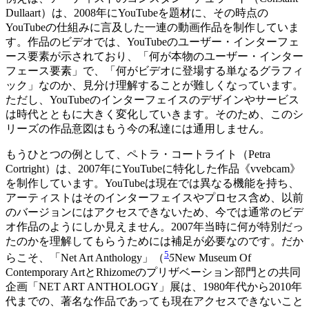
Dullaart）は、2008年にYouTubeを題材に、その時点の
YouTubeの仕組みに言及した一連の動画作品を制作していま
す。作品のビデオでは、YouTubeのユーザー・インターフェ
ース要素が示されており、「何が本物のユーザー・インター
フェース要素」で、「何がビデオに登場する単なるグラフィ
ック」なのか、見分け理解することが難しくなっています。
ただし、YouTubeのインターフェイスのデザインやサービス
は時代とともに大きく変化していきます。そのため、このシ
リーズの作品意図はもう今の私達には通用しません。
もうひとつの例として、ペトラ・コートライト（Petra
Cortright）は、2007年にYouTubeに特化した作品《vvebcam》
を制作しています。YouTubeは現在では異なる機能を持ち、
アーティストはそのインターフェイスやプロセス含め、以前
のバージョンにはアクセスできないため、今では通常のビデ
オ作品のようにしか見えません。2007年当時に何が特別だっ
たのかを理解してもらうためには補足が必要なのです。だか
5
らこそ、「Net Art Anthology」（
5
New Museum Of
Contemporary ArtとRhizomeのプリザベーション部門との共同
企画「NET ART ANTHOLOGY」展は、1980年代から2010年
代までの、著名な作品であっても現在アクセスできないこと