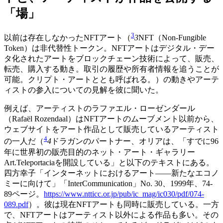
「場」
3
以前は存在しなかったNFTアート（
3
NFT（Non-Fungible
Token）は非代替性トークン。NFTアートはデジタル・デー
タ化されたアートをブロックチェーン技術によって、販売、
転売、購入する動き。取引の履歴や所有者情報を追うことが
可能。クリプト・アートととも呼ばれる。
）の動きやアーテ
ィストの参入についての見解を彼に聞いた。
例えば、アーティストのラファエル・ローゼンダール
（Rafaël Rozendaal）はNFTアートのムーブメント以前から、
ウェブサイトをアート作品として販売しているアーティスト
4
の一人だ（
4
ドラガンのパートナー、オリアは、「すでに96
年に世界初の販売目的のネット・アート・ギャラリー
Art.Teleportaciaを開設している」と以下のテキストにある。
四方幸子「インターネットにおけるアート――新たなエコノ
ミーに向けて」「InterCommunication」No. 30、1999年、74-
89ページ。
https://www.ntticc.or.jp/pub/ic_mag/ic030/pdf/074-
089.pdf
）。彼は現在NFTアートも同時に販売している。一方
で、NFTアートはアーティスト以外による作品も多い。その