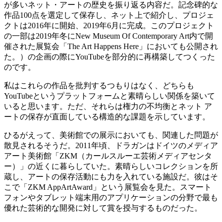
が多いネット・アートの歴史を振り返る内容だ。記念碑的な
作品100点を選定して保存し、ネット上で紹介し、プロジェ
クトは2016年に開始、2019年6月に完成。このプロジェクト
の一部は2019年冬にNew Museum Of Contemporary Art内で開
催された展覧会「The Art Happens Here」においても公開され
た。
）の企画の際にYouTubeを部分的に再構築してつくった
のです。
私はこれらの作品を批判するつもりはなく、どちらも
YouTubeというプラットフォームと素晴らしい関係を築いて
いると思います。ただ、それらは権力の不均衡とネット ア
ートの保存が直面している構造的な課題を示しています。
ひるがえって、美術館での展示においても、関連した問題が
散見されるそうだ。2011年頃、ドラガンはドイツのメディア
アート美術館「ZKM（カールスルーエ芸術メディアセンタ
ー）」の近くに暮らしていた。素晴らしいコレクションを所
蔵し、アートの保存活動にも力を入れている施設だ。彼はそ
こで「ZKM AppArtAward」という展覧会を見た。スマート
フォンやタブレット端末用のアプリケーションの分野で最も
優れた芸術的な開発に対して賞を授与するものだった。