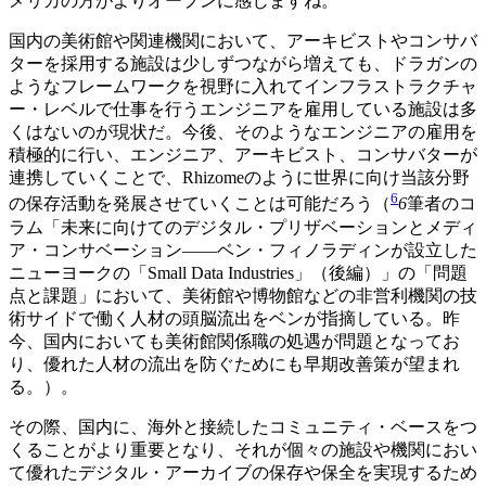
メリカの方がよりオープンに感じますね。
国内の美術館や関連機関において、アーキビストやコンサバ
ターを採用する施設は少しずつながら増えても、ドラガンの
ようなフレームワークを視野に入れてインフラストラクチャ
ー・レベルで仕事を行うエンジニアを雇用している施設は多
くはないのが現状だ。今後、そのようなエンジニアの雇用を
積極的に行い、エンジニア、アーキビスト、コンサバターが
連携していくことで、Rhizomeのように世界に向け当該分野
6
の保存活動を発展させていくことは可能だろう（
6
筆者のコ
ラム「未来に向けてのデジタル・プリザベーションとメディ
ア・コンサベーション――ベン・フィノラディンが設立した
ニューヨークの「Small Data Industries」（後編）」の「問題
点と課題」において、美術館や博物館などの非営利機関の技
術サイドで働く人材の頭脳流出をベンが指摘している。昨
今、国内においても美術館関係職の処遇が問題となってお
り、優れた人材の流出を防ぐためにも早期改善策が望まれ
る。
）。
その際、国内に、海外と接続したコミュニティ・ベースをつ
くることがより重要となり、それが個々の施設や機関におい
て優れたデジタル・アーカイブの保存や保全を実現するため