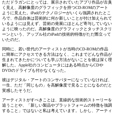
ただドラガンにとっては、展示されていたアプリ作品が古臭
く見え、高解像度のグラフィックを持つCD-ROMのアート
ように見えた。iPadのテクノロジーがいくら強調されたとこ
ろで、作品自体は芸術的に何か新しいことが付け加えられて
いるようには見えず、芸術の発展にほとんど寄与していない
ように映ったのだ。高解像度のグラフィックとタッチスクリ
ーンという、アップル社のiPadの技術的特徴がただ際立って
いたのだ。
同時に、若い世代のアーティストが当時のCD-ROMの作品
に簡単にアクセスできる方法はなく、これまでどんな作品が
生まれてきたかについても学ぶ方法がないことを彼は深く理
解した。Apple社のコンピュータにはある時点からCDや
DVDのドライブも付かなくなった。
彼はデジタル・アートのコンサバターになっていなければ、
一生、ただ「同じもの」を高解像度で見ることになるのだと
実感したそうだ。
アーティストがすべきことは、直線的な技術的ストーリーを
追うことや、「新しい製品やプラットフォームの特徴を強調
すること」ではないと私は考えています。しかし、アーティ