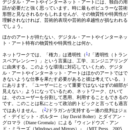
デジタル・アートやインターネット・アートには、独自の用
語が必要だと強く思っています。時に最もポピュラーな芸術
形態と見なされるかもしれませんが、その物質性や特異性が
理解されなければ、芸術的表現や芸術的卓越性が損なわれる
でしょう。
ほかのアートが持たない、デジタル・アートやインターネッ
ト・アート特有の物質性や特異性とは何か。
1
ネットワークでは、「権力」は透明性（
1
「透明性（トラン
スペアレンシー）」という言葉は、工学、エンジニアリング
に由来する。このような環境に対応していくため、デジタ
ル・アートやインターネット・アートはほかのアートではで
きないような仕事を果たす必要があると彼は考えている。
）
にあります。「ユーザーにとって重要ではないはずの細部が
見えない」ようになっているため、ネットワーク、ひいて
は、そのユーザーを分割して悪用、利用することもできるの
です。このことは私にとって政治的トピックと言っても過言
2
ではありません。（
2
ドラガンが支持する一連の批判はジェ
イ・デイビット・ボルター（Jay David Bolter）とダイアン・
グロマラ（Diane Gromala）による『ウィンドウズ・アン
ド・ミラーズ（Windows and Mirrors）』（MIT Press、2005