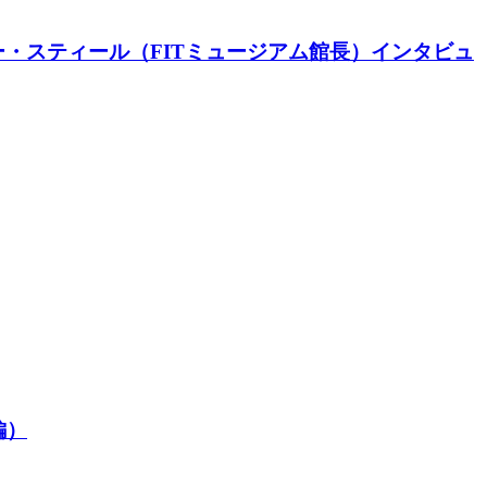
・スティール（FITミュージアム館長）インタビュ
編）