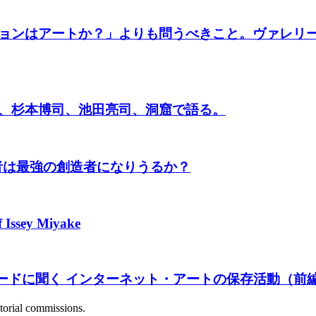
ョンはアートか？」よりも問うべきこと。ヴァレリー
ンス、杉本博司、池田亮司、洞窟で語る。
者は最強の創造者になりうるか？
f Issey Miyake
シードに聞く インターネット・アートの保存活動（前
itorial commissions.