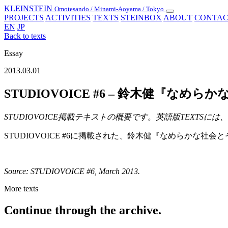
KLEINSTEIN
Omotesando / Minami-Aoyama / Tokyo
Toggle
PROJECTS
ACTIVITIES
TEXTS
STEINBOX
ABOUT
CONTAC
navigation
EN
JP
Back to texts
Essay
2013.03.01
STUDIOVOICE #6 – 鈴木健『なめ
STUDIOVOICE掲載テキストの概要です。英語版TEXT
STUDIOVOICE #6に掲載された、鈴木健『なめらか
Source: STUDIOVOICE #6, March 2013.
More texts
Continue through the archive.