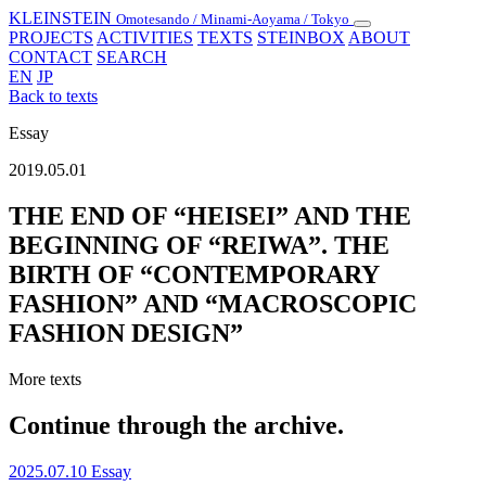
KLEINSTEIN
Omotesando / Minami-Aoyama / Tokyo
Toggle
PROJECTS
ACTIVITIES
TEXTS
STEINBOX
ABOUT
navigation
CONTACT
SEARCH
EN
JP
Back to texts
Essay
2019.05.01
THE END OF “HEISEI” AND THE
BEGINNING OF “REIWA”. THE
BIRTH OF “CONTEMPORARY
FASHION” AND “MACROSCOPIC
FASHION DESIGN”
More texts
Continue through the archive.
2025.07.10
Essay