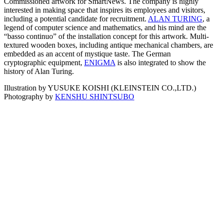
Commissioned artwork for SmartNews. The company is highly
interested in making space that inspires its employees and visitors,
including a potential candidate for recruitment.
ALAN TURING
, a
legend of computer science and mathematics, and his mind are the
“basso continuo” of the installation concept for this artwork. Multi-
textured wooden boxes, including antique mechanical chambers, are
embedded as an accent of mystique taste. The German
cryptographic equipment,
ENIGMA
is also integrated to show the
history of Alan Turing.
Illustration by YUSUKE KOISHI (KLEINSTEIN CO.,LTD.)
Photography by
KENSHU SHINTSUBO