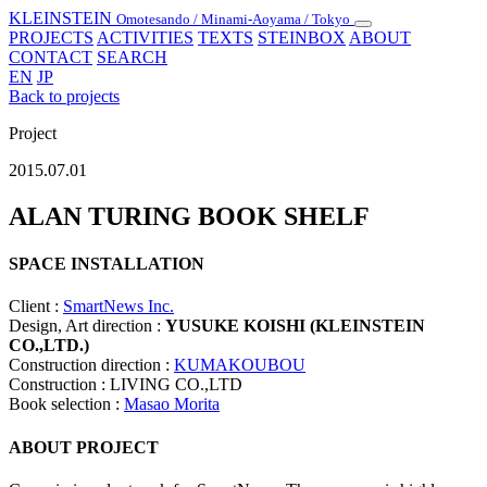
KLEINSTEIN
Omotesando / Minami-Aoyama / Tokyo
Toggle
PROJECTS
ACTIVITIES
TEXTS
STEINBOX
ABOUT
navigation
CONTACT
SEARCH
EN
JP
Back to projects
Project
2015.07.01
ALAN TURING BOOK SHELF
SPACE INSTALLATION
Client :
SmartNews Inc.
Design, Art direction :
YUSUKE KOISHI (KLEINSTEIN
CO.,LTD.)
Construction direction :
KUMAKOUBOU
Construction : LIVING CO.,LTD
Book selection :
Masao Morita
ABOUT PROJECT